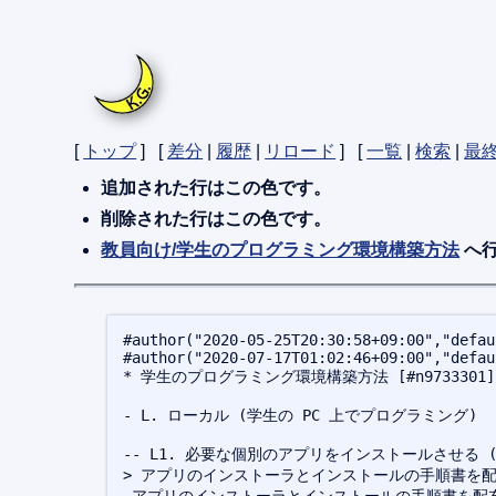
[
トップ
] [
差分
|
履歴
|
リロード
] [
一覧
|
検索
|
最
追加された行は
この色
です。
削除された行は
この色
です。
教員向け/学生のプログラミング環境構築方法
へ
#author("2020-05-25T20:30:58+09:00","defau
#author("2020-07-17T01:02:46+09:00","defau
* 学生のプログラミング環境構築方法 [#n9733301]

- L. ローカル (学生の PC 上でプログラミング)

> アプリのインストーラとインストールの手順書を配布する。C