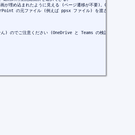
中に動画が埋め込まれたように見える (ページ遷移が不要)。OneDrive 
rPoint の元ファイル (例えば ppsx ファイル) を渡さなくていいし
せん) のでご注意ください (OneDrive と Teams の検討・サ