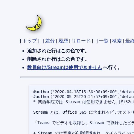
[
トップ
] [
差分
|
履歴
|
リロード
] [
一覧
|
検索
|
最
追加された行は
この色
です。
削除された行は
この色
です。
教員向け/Streamは使用できません
へ行く。
#author("2020-04-18T15:36:06+09:00","defau
#author("2020-05-25T20:21:57+09:00","defau
* 関西学院では Stream は使用できません [#i32cbd
Stream とは、Office 365 に含まれるビデオス
「Teams でビデオを収録し、Stream で収録したビ
+ Stream では音声が自動認識され、タイムライン