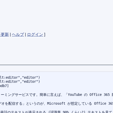
終更新
|
ヘルプ
|
ログイン
]
lt:editor","editor")
lt:editor","editor")
b7]

トリーミングサービスです。簡単に言えば、「YouTube の Office 36
デオを配信する」というのが、Microsoft が想定している Office 3
に発話のテキストが表示される (認識率 90% くらい?) テキストを見