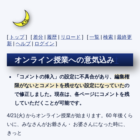
[
トップ
] [
差分
|
履歴
|
リロード
] [
一覧
|
検索
|
最終更
新
|
ヘルプ
|
ログイン
]
オンライン授業への意気込み
†
「コメントの挿入」の設定に不具合があり、
編集権
限がないとコメントを残せない設定になっていた
の
で修正しました。現在は、各ページにコメントを残
していただくことが可能です。
4/21(火) からオンライン授業が始まります。60 年後くら
いに、みなさんがお爺さん・ お婆さんになった時に、
きっと