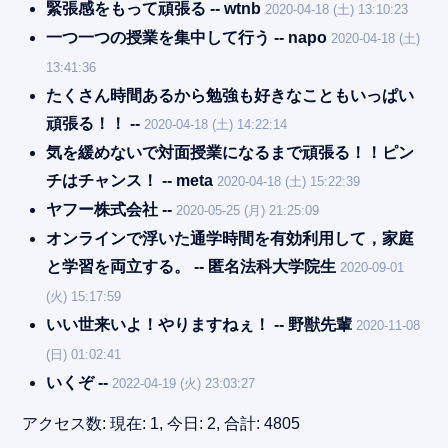
緊張感をもって頑張る -- wtnb
2020-04-18 (土) 13:10:23
一つ一つの授業を集中して行う -- napo
2020-04-18 (土)
13:41:36
たくさん時間あるから勉強も好きなこともいっぱい
頑張る！！ --
2020-04-18 (土) 14:22:14
気を緩めないで対面授業になるまで頑張る！！ピン
チはチャンス！ -- meta
2020-04-18 (土) 15:22:39
ヤフー株式会社 --
2020-05-25 (月) 21:25:09
オンラインで浮いた通学時間を有効利用して，家庭
と学習を両立する。 -- 匿名法科大学院生
2020-09-01
(火) 15:17:59
いい世来いよ！やりますねぇ！ -- 野獣先輩
2020-11-08
(日) 01:02:41
いくぞ --
2022-04-19 (火) 23:03:27
アクセス数: 現在: 1, 今日: 2, 合計: 4805