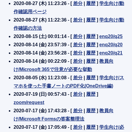
2020-08-27 (木) 11:23:26 - [
差分
|
履歴
]
学生向け/動
作確認用ページ
2020-08-27 (木) 11:22:36 - [
差分
|
履歴
]
学生向け/動
作確認の方法
2020-08-15 (土) 00:01:14 - [
差分
|
履歴
]
enq20/q25
2020-08-14 (金) 23:57:39 - [
差分
|
履歴
]
enq20/q20
2020-08-14 (金) 23:56:28 - [
差分
|
履歴
]
enq20/q21
2020-08-14 (金) 00:22:09 - [
差分
|
履歴
]
教員向
け/Microsoft 365で注意が必要な挙動
2020-08-05 (水) 11:23:08 - [
差分
|
履歴
]
学生向け/ス
マホを使った手書ノートのPDF化(OneDrive編)
2020-07-19 (日) 00:57:43 - [
差分
|
履歴
]
zoom/request
2020-07-17 (金) 17:43:28 - [
差分
|
履歴
]
教員向
け/Microsoft Formsの答案整理法
2020-07-17 (金) 17:05:49 - [
差分
|
履歴
]
学生向け/必