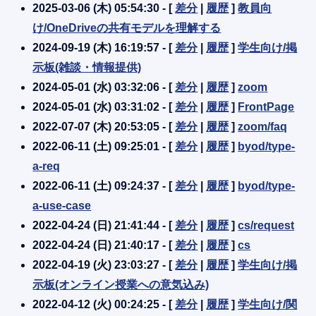
2025-03-06 (木) 05:54:30 - [
差分
|
履歴
]
教員向
け/OneDriveの共有モデルを理解する
2024-09-19 (木) 16:19:57 - [
差分
|
履歴
]
学生向け/掲
示板(雑談・情報提供)
2024-05-01 (水) 03:32:06 - [
差分
|
履歴
]
zoom
2024-05-01 (水) 03:31:02 - [
差分
|
履歴
]
FrontPage
2022-07-07 (木) 20:53:05 - [
差分
|
履歴
]
zoom/faq
2022-06-11 (土) 09:25:01 - [
差分
|
履歴
]
byod/type-
a-req
2022-06-11 (土) 09:24:37 - [
差分
|
履歴
]
byod/type-
a-use-case
2022-04-24 (日) 21:41:44 - [
差分
|
履歴
]
cs/request
2022-04-24 (日) 21:40:17 - [
差分
|
履歴
]
cs
2022-04-19 (火) 23:03:27 - [
差分
|
履歴
]
学生向け/掲
示板(オンライン授業への意気込み)
2022-04-12 (火) 00:24:25 - [
差分
|
履歴
]
学生向け/関