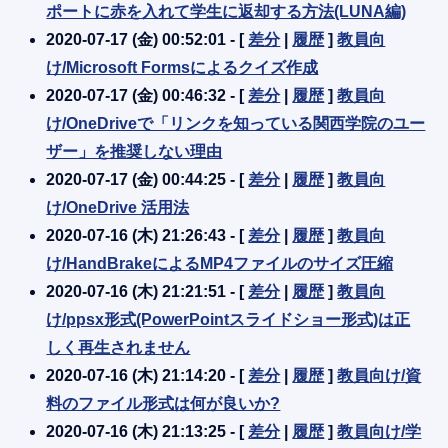
ポートに赤を入れて学生に返却する方法(LUNA編)
2020-07-17 (金) 00:52:01 - [
差分
|
履歴
]
教員向
け/Microsoft Formsによるクイズ作成
2020-07-17 (金) 00:46:32 - [
差分
|
履歴
]
教員向
け/OneDriveで「リンクを知っている関西学院のユー
ザー」を推奨しない理由
2020-07-17 (金) 00:44:25 - [
差分
|
履歴
]
教員向
け/OneDrive 活用法
2020-07-16 (木) 21:26:43 - [
差分
|
履歴
]
教員向
け/HandBrakeによるMP4ファイルのサイズ圧縮
2020-07-16 (木) 21:21:51 - [
差分
|
履歴
]
教員向
け/ppsx形式(PowerPointスライドショー形式)は正
しく再生されません
2020-07-16 (木) 21:14:20 - [
差分
|
履歴
]
教員向け/資
料のファイル形式は何が良いか?
2020-07-16 (木) 21:13:25 - [
差分
|
履歴
]
教員向け/学