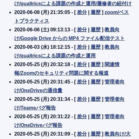
け/qualtricsによる課題の作成と運用/履修者の紐付け
2020-06-08 (月) 21:35:05 - [
差分
|
履歴
]
zoom/ベス
トプラクティス
2020-06-06 (土) 09:13:13 - [
差分
|
履歴
]
教員向
け/Google Drive からの MP4 ファイル配信テスト
2020-06-03 (水) 18:12:15 - [
差分
|
履歴
]
教員向
け/qualtricsによる課題の作成と運用
2020-05-25 (月) 20:32:18 - [
差分
|
履歴
]
関連情
報/Zoomのセキュリティ問題に関する報道
2020-05-25 (月) 20:31:45 - [
差分
|
履歴
]
管理者向
け/OneDriveの通信量
2020-05-25 (月) 20:31:34 - [
差分
|
履歴
]
管理者向
け/Teamsバグ報告
2020-05-25 (月) 20:31:22 - [
差分
|
履歴
]
管理者向
け/OneDriveバグ報告
2020-05-25 (月) 20:31:09 - [
差分
|
履歴
]
教員向け/大