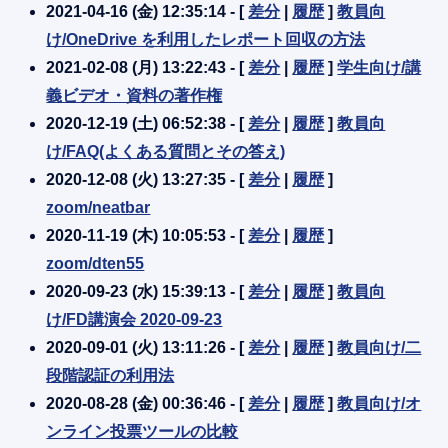
2021-04-16 (金) 12:35:14 - [
差分
|
履歴
]
教員向
け/OneDrive を利用したレポート回収の方法
2021-02-08 (月) 13:22:43 - [
差分
|
履歴
]
学生向け/講
義ビデオ・資料の著作権
2020-12-19 (土) 06:52:38 - [
差分
|
履歴
]
教員向
け/FAQ(よくある質問とその答え)
2020-12-08 (火) 13:27:35 - [
差分
|
履歴
]
zoom/neatbar
2020-11-19 (木) 10:05:53 - [
差分
|
履歴
]
zoom/dten55
2020-09-23 (水) 15:39:13 - [
差分
|
履歴
]
教員向
け/FD講演会 2020-09-23
2020-09-01 (火) 13:11:26 - [
差分
|
履歴
]
教員向け/二
段階認証の利用法
2020-08-28 (金) 00:36:46 - [
差分
|
履歴
]
教員向け/オ
ンライン投票ツールの比較