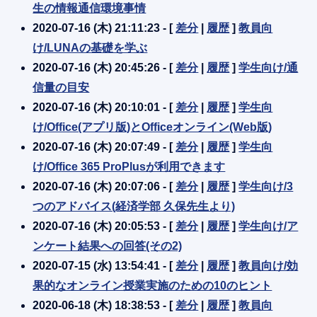
生の情報通信環境事情
2020-07-16 (木) 21:11:23 - [
差分
|
履歴
]
教員向
け/LUNAの基礎を学ぶ
2020-07-16 (木) 20:45:26 - [
差分
|
履歴
]
学生向け/通
信量の目安
2020-07-16 (木) 20:10:01 - [
差分
|
履歴
]
学生向
け/Office(アプリ版)とOfficeオンライン(Web版)
2020-07-16 (木) 20:07:49 - [
差分
|
履歴
]
学生向
け/Office 365 ProPlusが利用できます
2020-07-16 (木) 20:07:06 - [
差分
|
履歴
]
学生向け/3
つのアドバイス(経済学部 久保先生より)
2020-07-16 (木) 20:05:53 - [
差分
|
履歴
]
学生向け/ア
ンケート結果への回答(その2)
2020-07-15 (水) 13:54:41 - [
差分
|
履歴
]
教員向け/効
果的なオンライン授業実施のための10のヒント
2020-06-18 (木) 18:38:53 - [
差分
|
履歴
]
教員向