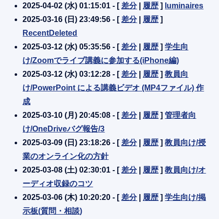
2025-04-02 (水) 01:15:01 - [
差分
|
履歴
]
luminaires
2025-03-16 (日) 23:49:56 - [
差分
|
履歴
]
RecentDeleted
2025-03-12 (水) 05:35:56 - [
差分
|
履歴
]
学生向
け/Zoomでライブ講義に参加する(iPhone編)
2025-03-12 (水) 03:12:28 - [
差分
|
履歴
]
教員向
け/PowerPoint による講義ビデオ (MP4ファイル) 作
成
2025-03-10 (月) 20:45:08 - [
差分
|
履歴
]
管理者向
け/OneDriveバグ報告/3
2025-03-09 (日) 23:18:26 - [
差分
|
履歴
]
教員向け/授
業のオンライン化の方針
2025-03-08 (土) 02:30:01 - [
差分
|
履歴
]
教員向け/オ
ーディオ収録のコツ
2025-03-06 (木) 10:20:20 - [
差分
|
履歴
]
学生向け/掲
示板(質問・相談)