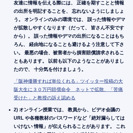
友達に情報を伝える際には、 正確を期すことと情報
の出所を明記することを、 忘れないようにしましょ
う。 オンラインのみの環境では、 誤った情報やデマ
が拡散しやすくなります（だって、 皆さん不安です
から）。 誤った情報やデマの出所になることはもち
ろん、 経由地になることも避けるよう注意して下さ
い。 最悪の場合、被害者から損害賠償請求されるこ
ともあります。 以前も以下のようなことがありまし
たので、 十分気を付けましょう。
「阪神優勝すれば単位くれる」ツイッター投稿の大
阪大生に３０万円賠償命令 ネットで拡散、「苦痛
受けた」と教授の訴え認める
2) オンライン授業では、 教員から、ビデオ会議の
URL や各種教材のパスワードなど「絶対漏らしては
いけない 情報」が伝えられることがあります。 これ