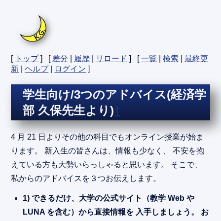
[
トップ
] [
差分
|
履歴
|
リロード
] [
一覧
|
検索
|
最終更
新
|
ヘルプ
|
ログイン
]
学生向け/3つのアドバイス(経済学
部 久保先生より)
†
4 月 21 日よりその他の科目でもオンライン授業が始ま
ります。 新入生の皆さんは、情報も少なく、 不安を抱
えている方も大勢いらっしゃると思います。 そこで、
私からのアドバイスを３つお伝えします。
1) できるだけ、大学の公式サイト（教学 Web や
LUNA を含む）から直接情報を 入手しましょう。 お