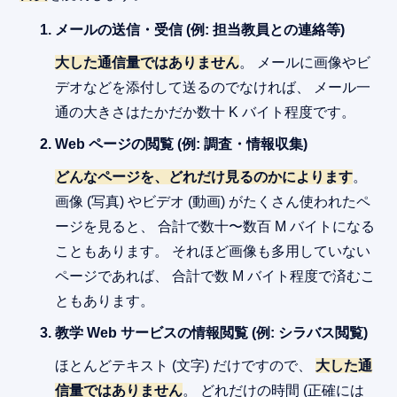
メールの送信・受信 (例: 担当教員との連絡等)
大した通信量ではありません
。 メールに画像やビ
デオなどを添付して送るのでなければ、 メール一
通の大きさはたかだか数十 K バイト程度です。
Web ページの閲覧 (例: 調査・情報収集)
どんなページを、どれだけ見るのかによります
。
画像 (写真) やビデオ (動画) がたくさん使われたペ
ージを見ると、 合計で数十〜数百 M バイトになる
こともあります。 それほど画像も多用していない
ページであれば、 合計で数 M バイト程度で済むこ
ともあります。
教学 Web サービスの情報閲覧 (例: シラバス閲覧)
ほとんどテキスト (文字) だけですので、
大した通
信量ではありません
。 どれだけの時間 (正確には