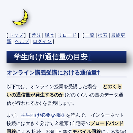
[
トップ
] [
差分
|
履歴
|
リロード
] [
一覧
|
検索
|
最終更
新
|
ヘルプ
|
ログイン
]
学生向け/通信量の目安
†
オンライン講義受講における通信量
†
以下では、オンライン授業を受講した場合、
どのくら
いの通信量が発生するのか
(どのくらいの量のデータ通
信が行われるか) を 説明します。
まず、
学生向け/必要な機器
を読んで、 インターネット
接続には大きく分けて 2 種類 (自宅等の
ブロードバンド
回線
による 接続、3G/LTE 等の
モバイル回線
による接続)