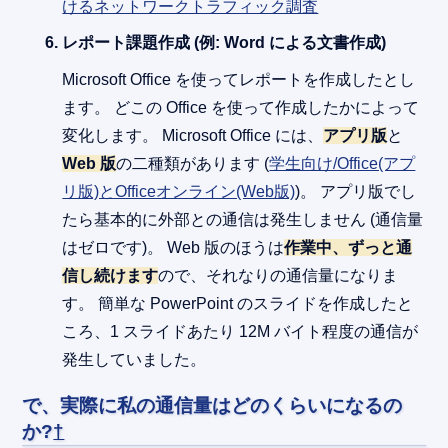
けるネットワークトラフィック調査
レポート課題作成 (例: Word による文書作成)
Microsoft Office を使ってレポートを作成したとし
ます。 どこの Office を使って作成したかによって
変化します。 Microsoft Office には、
アプリ版
と
Web 版
の二種類があります (
学生向け/Office(アプ
リ版)とOfficeオンライン(Web版)
)。 アプリ版でし
たら基本的に外部との通信は発生しません (通信量
はゼロです)。 Web 版のほうは
作業中、ずっと通
信し続けます
ので、それなりの通信量になりま
す。 簡単な PowerPoint のスライドを作成したと
ころ、1 スライドあたり 12M バイト程度の通信が
発生していました。
で、実際に私の通信量はどのくらいになるの
か?
†