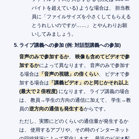
バイトを超えている) ような場合は、 担当教
員に「ファイルサイズを小さくしてもらえる
とうれしいのですが……」 とやんわりお願
いしてみましょう。
ライブ講義への参加 (例: 対話型講義への参加)
音声のみで参加するか
、
映像も含めてビデオで参
加するか
によって異なります。 音声のみで参加す
る場合は
「音声の視聴」の倍くらい
、 ビデオで参
加する場合は
「講義ビデオ」のと同じかそれ以上
(最大で 2 倍程度)
になります。 ライブ講義の場合
は、 教員→学生の方向の通信に加えて、 学生→教
員の
逆方向の通信も発生する
からです。
ただし、実際にどのくらいの通信量が発生するか
は、 使用するアプリや、その時のインターネット
の回線状況によって変化します。 最近のビデオ配