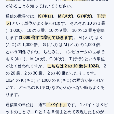
があることを知っておいてください。
通信の世界では、
K (キロ)
、
M (メガ)
、
G (ギガ)
、
T (テ
ラ)
という単位がよく使われます。 それぞれ 10 の 3 乗
(= 1,000)、 10 の 6 乗、10 の 9 乗、 10 の 12 乗を意味
します (
1,000 倍ずつ増えてゆきます
)。 M (メガ) は K
(キロ) の 1,000 倍、 G (ギガ) は M (メガ) の 1,000 倍、
という関係ですね。 ちなみに、コンピュータの世界で
も K (キロ)、 M (メガ)、G (ギガ)、 T (テラ) という単位
がよく使われますが、
こちらは 2 の 10 乗 (= 1024)
、 2
の 20 乗、2 の 30 乗、 2 の 40 乗だったりします。
1024 の K (キロ) と 1000 の K (キロ) の両方が使われて
いて、 どっちの K (キロ) なのかわからない時もよくあ
ります。
通信量の単位は、通常
「バイト」
です。 1 バイトは 8 ビ
ットのことで、 0 と 1 を 8 個まとめて表現したものが