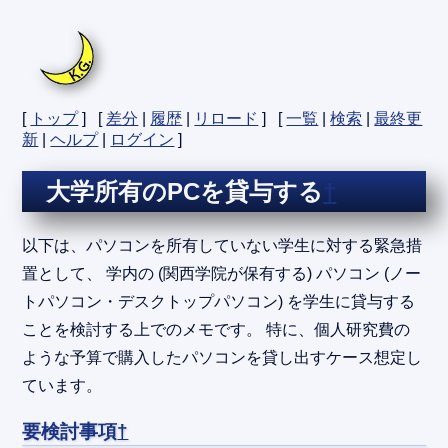
[
トップ
] [
差分
|
履歴
|
リロード
] [
一覧
|
検索
|
最終更
新
|
ヘルプ
|
ログイン
]
大学所有のPCを貸与する
†
以下は、パソコンを所有していない学生に対する緊急措
置として、 学内の (関西学院が保有する) パソコン (ノー
トパソコン・デスクトップパソコン) を学生に貸与する
ことを検討する上でのメモです。 特に、個人研究費の
ような予算で購入したパソコンを貸し出すケース想定し
ています。
要検討事項
†