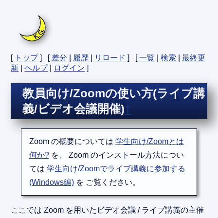
[
トップ
] [
差分
|
履歴
|
リロード
] [
一覧
|
検索
|
最終更
新
|
ヘルプ
|
ログイン
]
教員向け/Zoomの使い方(ライブ講
義/ビデオ会議開催)
†
Zoom の概要については
学生向け/Zoomとは
何か?
を、 Zoom のインストール方法につい
ては
学生向け/Zoomでライブ講義に参加する
(Windows編)
を ご覧ください。
ここでは Zoom を用いたビデオ会議 / ライブ講義の主催