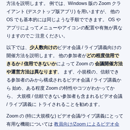
方法を説明します。 例では、Windows 版の Zoom クラ
イアント (デスクトップ版アプリ) を用いますが、 他の
OS でも基本的には同じような手順でできます。 OS や
アプリによってメニューやアイコンの配置や有無が異な
りますのでご 注意ください。
以下では、
少人数向けの
ビデオ会議 / ライブ講義向けの
開催方法を説明します。 他の参加者が
どの程度信用で
きるか / 信用できないか
によって Zoom の
会議開催方法
や運営方法は異なります
。 まず、小規模の、信頼でき
る参加者のみから構成されるビデオ会議 / ライブ講義か
ら 始め、ある程度 Zoom の特性やコツがわかってか
ら、 大規模 / 信頼できない参加者も含まれるビデオ会議
/ ライブ講義に トライされることを勧めます。
Zoom の (特に大規模な) ビデオ会議/ライブ講義にとって
有用な機能については
教員向け/Zoom によるビデオ会