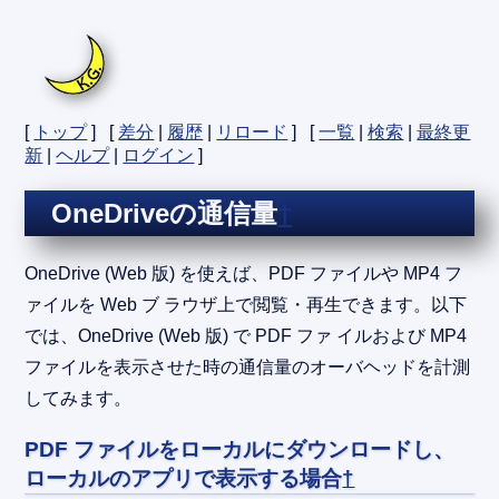
[
トップ
] [
差分
|
履歴
|
リロード
] [
一覧
|
検索
|
最終更
新
|
ヘルプ
|
ログイン
]
OneDriveの通信量
†
OneDrive (Web 版) を使えば、PDF ファイルや MP4 フ
ァイルを Web ブ ラウザ上で閲覧・再生できます。以下
では、OneDrive (Web 版) で PDF ファ イルおよび MP4
ファイルを表示させた時の通信量のオーバヘッドを計測
してみます。
PDF ファイルをローカルにダウンロードし、
ローカルのアプリで表示する場合
†