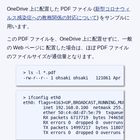
OneDrive 上に配置した PDF ファイル (
新型コロナウィ
ルス感染症への教務関係の対応について
) をサンプルに
用います。
この PDF ファイルを、OneDrive 上に配置せずに、一般
の Web ページに 配置した場合は、ほぼ PDF ファイル
のファイルサイズが通信量となります。
 > ls -l *.pdf

 -rw-r--r-- 1 ohsaki ohsaki   121061 A
 > ifconfig eth0

 eth0: flags=4163<UP,BROADCAST,RUNNING,MULTICAST
         inet 192.168.0.100  netmask 255.255.255
         ether 50:c4:dd:d7:5e:79  txqueuelen 100
         RX packets 6717719  bytes 744658799 (71
         RX errors 0  dropped 0  overruns 0  fra
         TX packets 14997217  bytes 11807777152 
         TX errors 0  dropped 0 overruns 0  car