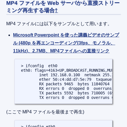
MP4 ファイルを Web サーバから直接ストリー
ミング再生する場合
†
MP4 ファイルには以下をサンプルとして用います。
Microsoft Powerpoint を使った講義ビデオのサンプ
ル (480p を再エンコーディング(3fps、モノラル、
11kHz)、2.7MB、MP4ファイルへの直接リンク
 > ifconfig  eth0

 eth0: flags=4163<UP,BROADCAST,RUNNING,MULTICAST
         inet 192.168.0.100  netmask 255.255.255
         ether 50:c4:dd:d7:5e:79  txqueuelen 100
         RX packets 9465  bytes 11840764 (11.2 M
         RX errors 0  dropped 0  overruns 0  fra
         TX packets 5592  bytes 710005 (693.3 Ki
         TX errors 0  dropped 0 overruns 0  car
(ここで MP4 ファイルを最後まで再生)
 > ifconfig eth0
