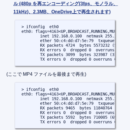
ル (480p を再エンコーディング(3fps、モノラル、
11kHz)、2.3MB、OneDrive上で再生されます)
 > ifconfig  eth0

 eth0: flags=4163<UP,BROADCAST,RUNNING,MULTICAST
         inet 192.168.0.100  netmask 255.255.255
         ether 50:c4:dd:d7:5e:79  txqueuelen 100
         RX packets 4724  bytes 5573232 (5.3 MiB
         RX errors 0  dropped 0  overruns 0  fra
         TX packets 3099  bytes 323987 (316.3 Ki
         TX errors 0  dropped 0 overruns 0  car
(ここで MP4 ファイルを最後まで再生)
 > ifconfig  eth0

 eth0: flags=4163<UP,BROADCAST,RUNNING,MULTICAST
         inet 192.168.0.100  netmask 255.255.255
         ether 50:c4:dd:d7:5e:79  txqueuelen 100
         RX packets 9465  bytes 11840764 (11.2 M
         RX errors 0  dropped 0  overruns 0  fra
         TX packets 5592  bytes 710005 (693.3 Ki
         TX errors 0  dropped 0 overruns 0  car