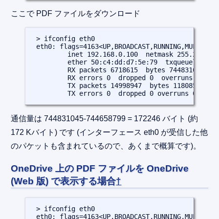
ここで PDF ファイルをダウンロード
 > ifconfig eth0

 eth0: flags=4163<UP,BROADCAST,RUNNING,MULTICAST
         inet 192.168.0.100  netmask 255.255.255
         ether 50:c4:dd:d7:5e:79  txqueuelen 100
         RX packets 6718615  bytes 744831045 (71
         RX errors 0  dropped 0  overruns 0  fra
         TX packets 14998947  bytes 11808575696 
         TX errors 0  dropped 0 overruns 0  car
通信量は 744831045-744658799 = 172246 バイト (約
172 Kバイト) です (インターフェース eth0 が受信した他
のパケットも含まれているので、あくまで概算です)。
OneDrive 上の PDF ファイルを OneDrive
(Web 版) で表示する場合
†
 > ifconfig eth0

 eth0: flags=4163<UP,BROADCAST,RUNNING,MULTICAST