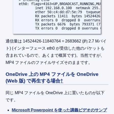
 eth0: flags=4163<UP,BROADCAST,RUNNING,MULTICAST
         inet 192.168.0.100  netmask 255.255.255
         ether 50:c4:dd:d7:5e:79  txqueuelen 100
         RX packets 11411  bytes 14524426 (13.8 
         RX errors 0  dropped 0  overruns 0  fra
         TX packets 6676  bytes 793371 (774.7 Ki
         TX errors 0  dropped 0 overruns 0  car
通信量は 14524426-11840764 = 2683662 (約 2.7 Mバイ
ト) (インターフェース eth0 が受信した他のパケットも
含まれているので、あくまで概算です)。当然ですが、
MP4 ファイルのファイルサイズそのままです。
OneDrive 上の MP4 ファイルを OneDrive
(Web 版) で再生する場合
†
同じ MP4 ファイルを OneDrive 上に置いたものが以下
です。
Microsoft Powerpoint を使った講義ビデオのサンプ