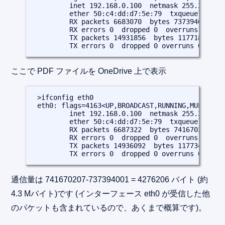
         inet 192.168.0.100  netmask 255.255.255
         ether 50:c4:dd:d7:5e:79  txqueuelen 100
         RX packets 6683070  bytes 737394001 (70
         RX errors 0  dropped 0  overruns 0  fra
         TX packets 14931856  bytes 11771839018 
         TX errors 0  dropped 0 overruns 0  car
ここで PDF ファイルを OneDrive 上で表示
 >ifconfig eth0

 eth0: flags=4163<UP,BROADCAST,RUNNING,MULTICAST
         inet 192.168.0.100  netmask 255.255.255
         ether 50:c4:dd:d7:5e:79  txqueuelen 100
         RX packets 6687322  bytes 741670207 (70
         RX errors 0  dropped 0  overruns 0  fra
         TX packets 14936092  bytes 11773478219 
         TX errors 0  dropped 0 overruns 0  car
通信量は 741670207-737394001 = 4276206 バイト (約
4.3 Mバイト)です (インターフェース eth0 が受信した他
のパケットも含まれているので、あくまで概算です)。