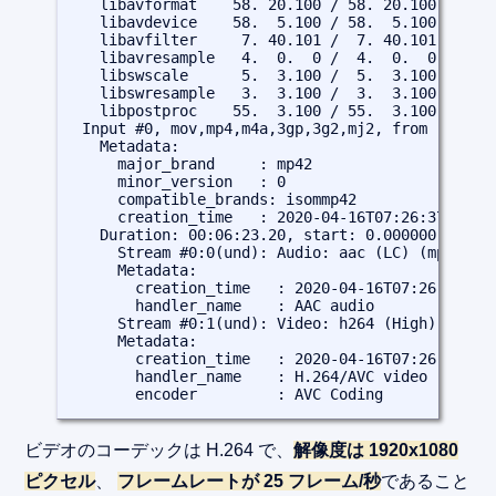
   libavformat    58. 20.100 / 58. 20.100

   libavdevice    58.  5.100 / 58.  5.100

   libavfilter     7. 40.101 /  7. 40.101

   libavresample   4.  0.  0 /  4.  0.  0

   libswscale      5.  3.100 /  5.  3.100

   libswresample   3.  3.100 /  3.  3.100

   libpostproc    55.  3.100 / 55.  3.100

 Input #0, mov,mp4,m4a,3gp,3g2,mj2, from 'record
   Metadata:

     major_brand     : mp42

     minor_version   : 0

     compatible_brands: isommp42

     creation_time   : 2020-04-16T07:26:37.00000
   Duration: 00:06:23.20, start: 0.000000, bitra
     Stream #0:0(und): Audio: aac (LC) (mp4a / 0
     Metadata:

       creation_time   : 2020-04-16T07:26:37.000
       handler_name    : AAC audio

     Stream #0:1(und): Video: h264 (High) (avc1 
     Metadata:

       creation_time   : 2020-04-16T07:26:37.000
       handler_name    : H.264/AVC video

       encoder         : AVC Coding
ビデオのコーデックは H.264 で、
解像度は 1920x1080
ピクセル
、
フレームレートが 25 フレーム/秒
であること