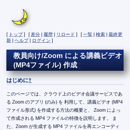
[
トップ
] [
差分
|
履歴
|
リロード
] [
一覧
|
検索
|
最終更
新
|
ヘルプ
|
ログイン
]
教員向け/Zoom による講義ビデオ
(MP4ファイル) 作成
†
はじめに
†
このページでは、クラウド上のビデオ会議サービスであ
る Zoom のアプリ (のみ) を 利用して、講義ビデオ (MP4
ファイル形式) を作成する方法の概要と、 Zoom によっ
て作成される MP4 ファイルの特徴を説明します。 ま
た、Zoom が生成する MP4 ファイルを再エンコーディ