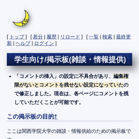
[
トップ
] [
差分
|
履歴
|
リロード
] [
一覧
|
検索
|
最終更
新
|
ヘルプ
|
ログイン
]
学生向け/掲示板(雑談・情報提供)
†
「コメントの挿入」の設定に不具合があり、
編集権
限がないとコメントを残せない設定になっていた
の
で修正しました。現在は、各ページにコメントを残
していただくことが可能です。
この掲示板の目的
†
ここは関西学院大学の雑談・情報供給のための掲示板で