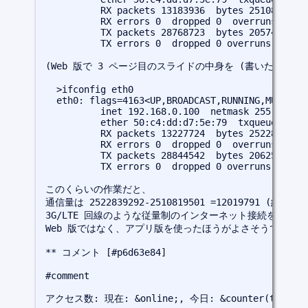
          RX packets 13183936  bytes 2510819501 
          RX errors 0  dropped 0  overruns 0  fr
          TX packets 28768723  bytes 20574738747
          TX errors 0  dropped 0 overruns 0  car
(Web 版で 3 ページ目のスライドの中身を (書いたり消し
  >ifconfig eth0

  eth0: flags=4163<UP,BROADCAST,RUNNING,MULTICAS
          inet 192.168.0.100  netmask 255.255.25
          ether 50:c4:dd:d7:5e:79  txqueuelen 10
          RX packets 13227724  bytes 2522839292 
          RX errors 0  dropped 0  overruns 0  fr
          TX packets 28844542  bytes 20625069874
          TX errors 0  dropped 0 overruns 0  car
このくらいの作業だと、

通信量は 2522839292-2510819501 =12019791 (約 1
3G/LTE 回線のような従量制のインターネット接続をしてい
Web 版ではなく、アプリ版を使ったほうがよさそうです。

** コメント [#p6d63e84]

#comment
