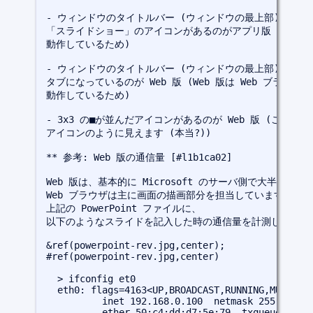
- ウィンドウのタイトルバー (ウィンドウの最上部) に「保
「スライドショー」のアイコンがあるのがアプリ版 (アプリ
動作しているため)

- ウィンドウのタイトルバー (ウィンドウの最上部) が We
タブになっているのが Web 版 (Web 版は Web ブラウザの 
動作しているため)

- 3x3 の■が並んだアイコンがあるのが Web 版 (これが Offi
アイコンのように見えます (本当?))

** 参考: Web 版の通信量 [#l1b1ca02]

Web 版は、基本的に Microsoft のサーバ側で大半の処理
Web ブラウザは主に画面の描画部分を担当しています。

上記の PowerPoint ファイルに、

以下のようなスライドを記入した時の通信量を計測してみまし
&ref(powerpoint-rev.jpg,center);
#ref(powerpoint-rev.jpg,center)
  > ifconfig et0

  eth0: flags=4163<UP,BROADCAST,RUNNING,MULTICAS
          inet 192.168.0.100  netmask 255.255.25
          ether 50:c4:dd:d7:5e:79  txqueuelen 10