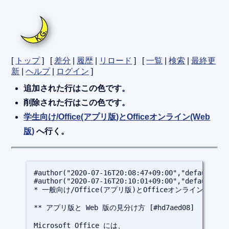
[
トップ
] [
差分
|
履歴
|
リロード
] [
一覧
|
検索
|
最終更
新
|
ヘルプ
|
ログイン
]
追加された行は
この色
です。
削除された行は
この色
です。
学生向け/Office(アプリ版)とOfficeオンライン(Web
版)
へ行く。
#author("2020-07-16T20:08:47+09:00","default:ed
#author("2020-07-16T20:10:01+09:00","default:ed
* 一般向け/Office(アプリ版)とOfficeオンライン(Web版) [
** アプリ版と Web 版の見分け方 [#hd7aed08]

Microsoft Office には、
